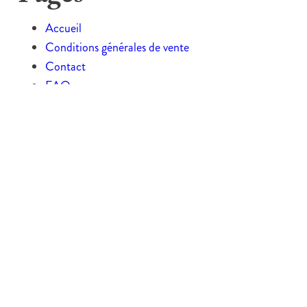
Accueil
Conditions générales de vente
Contact
FAQ
Informations pratiques
La cuisine
Des produits locaux
Le restaurant
L’épicerie fine & sandwicherie
Le déjeuner
Le goûter
Le petit déjeuner
Témoignages et avis clients
Mentions légales
Menu