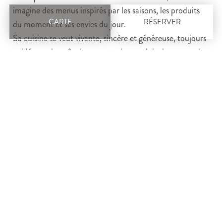
imagine des menus inspirés par les saisons, les produits
CARTE
RÉSERVER
du moment et ses envies du jour.
Sa cuisine se veut vivante, sincère et généreuse, toujours
guidée par le goût du partage, des produits locaux et du
plaisir de recevoir.
Corentin aux
fourneaux !
Chaque service est l’occasion de découvrir une lecture