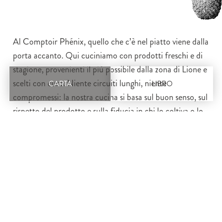
Al Comptoir Phénix, quello che c’è nel piatto viene dalla
porta accanto. Qui cuciniamo con prodotti freschi e di
stagione, provenienti il più possibile dalla zona di Lione e
scelti con cura. Niente circuiti lunghi, niente
CARTA
LIBRO
compromessi: la nostra cucina si basa sul buon senso, sul
rispetto del prodotto e sulla fiducia in chi lo coltiva o lo
lavora.